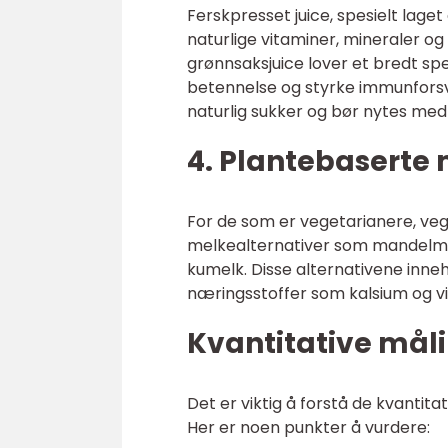
Ferskpresset juice, spesielt laget
naturlige vitaminer, mineraler og 
grønnsaksjuice lover et bredt sp
betennelse og styrke immunforsvar
naturlig sukker og bør nytes me
4. Plantebaserte 
For de som er vegetarianere, veg
melkealternativer som mandelmel
kumelk. Disse alternativene inneh
næringsstoffer som kalsium og vi
Kvantitative mål
Det er viktig å forstå de kvantit
Her er noen punkter å vurdere: