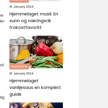
l
18. January 2024
Hjemmelaget musli: En
pe
sunn og næringsrik
der
frokostfavoritt
ed
redaktionel
18. January 2024
Hjemmelaget
vaniljesaus en komplett
guide
lg.