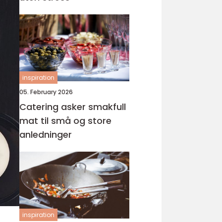
inspiration
05. February 2026
Catering asker smakfull
mat til små og store
anledninger
inspiration