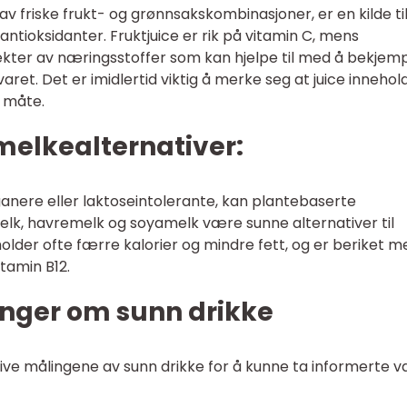
 av friske frukt- og grønnsakskombinasjoner, er en kilde ti
antioksidanter. Fruktjuice er rik på vitamin C, mens
ekter av næringsstoffer som kan hjelpe til med å bekjem
et. Det er imidlertid viktig å merke seg at juice innehol
d måte.
melkealternativer:
anere eller laktoseintolerante, kan plantebaserte
k, havremelk og soyamelk være sunne alternativer til
older ofte færre kalorier og mindre fett, og er beriket m
tamin B12.
inger om sunn drikke
ative målingene av sunn drikke for å kunne ta informerte va