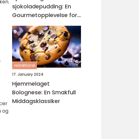
ken.
sjokoladepudding: En
Gourmetopplevelse for
a
Sjokoladeelskere
r
redaktionel
17. January 2024
Hjemmelaget
Bolognese: En Smakfull
Middagsklassiker
icer
m og