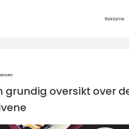
Reklame
Hansen
n grundig oversikt over d
ivene