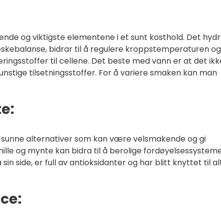
nde og viktigste elementene i et sunt kosthold. Det hyd
skebalanse, bidrar til å regulere kroppstemperaturen og
ringsstoffer til cellene. Det beste med vann er at det ikk
 kunstige tilsetningsstoffer. For å variere smaken kan man
te:
og sunne alternativer som kan være velsmakende og gi
ille og mynte kan bidra til å berolige fordøyelsessystem
 side, er full av antioksidanter og har blitt knyttet til al
ice: