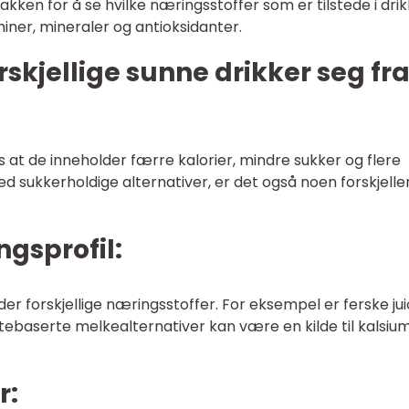
ken for å se hvilke næringsstoffer som er tilstede i drik
iner, mineraler og antioksidanter.
rskjellige sunne drikker seg fr
es at de inneholder færre kalorier, mindre sukker og flere
sukkerholdige alternativer, er det også noen forskjelle
ngsprofil:
der forskjellige næringsstoffer. For eksempel er ferske ju
ntebaserte melkealternativer kan være en kilde til kalsiu
r: