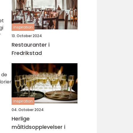
et
gi
inspiration
r
13. October 2024
Restauranter i
Fredrikstad
m de
lorier
inspiration
04. October 2024
Herlige
måltidsopplevelser i