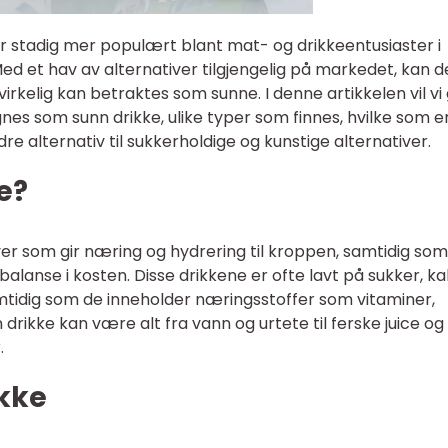
ir stadig mer populært blant mat- og drikkeentusiaster i
d et hav av alternativer tilgjengelig på markedet, kan d
irkelig kan betraktes som sunne. I denne artikkelen vil vi 
nes som sunn drikke, ulike typer som finnes, hvilke som e
e alternativ til sukkerholdige og kunstige alternativer.
e?
ver som gir næring og hydrering til kroppen, samtidig so
balanse i kosten. Disse drikkene er ofte lavt på sukker, ka
amtidig som de inneholder næringsstoffer som vitaminer,
drikke kan være alt fra vann og urtete til ferske juice og
.
ikke