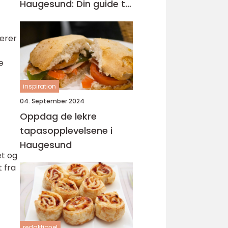
Haugesund: Din guide til
lokal catering
rerer
e
inspiration
04. September 2024
Oppdag de lekre
tapasopplevelsene i
Haugesund
et og
t fra
redaktionel