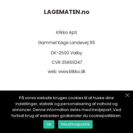
LAGEMATEN.
no
web:
www.klikko.dk
På vores website bruges cookies til at huske dine
Menu
indstillinger, statistik og personalisering af indhold og
annoncer. Denne information deles med tredjepart. Ved
fortsat brug af websiden godkender du cookiepolitikken.
Reklame
Ok
Privatlivspolitik
Om oss