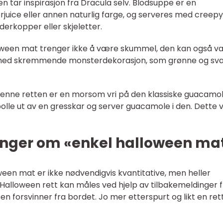
n tar inspirasjon fra Dracula selv. Blodsuppe er en
uice eller annen naturlig farge, og serveres med creepy
erkopper eller skjeletter.
loween mat trenger ikke å være skummel, den kan også 
 med skremmende monsterdekorasjon, som grønne og sva
enne retten er en morsom vri på den klassiske guacamol
lle ut av en gresskar og server guacamole i den. Dette v
inger om «enkel halloween ma
ween mat er ikke nødvendigvis kvantitative, men heller
l Halloween rett kan måles ved hjelp av tilbakemeldinger 
n forsvinner fra bordet. Jo mer etterspurt og likt en rett