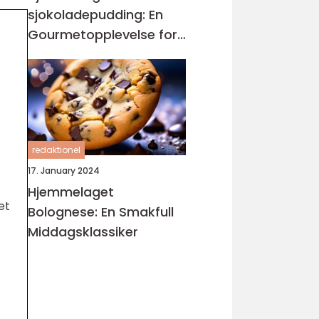
sjokoladepudding: En
Gourmetopplevelse for
Sjokoladeelskere
redaktionel
17. January 2024
Hjemmelaget
et
Bolognese: En Smakfull
Middagsklassiker