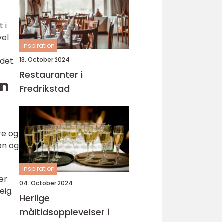
 i
vel
inspiration
13. October 2024
det.
Restauranter i
en
Fredrikstad
re og
on og
inspiration
er
04. October 2024
eig.
Herlige
måltidsopplevelser i