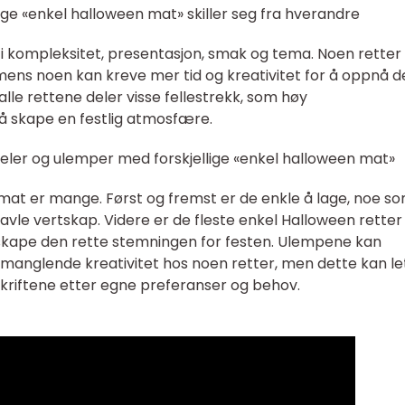
ige «enkel halloween mat» skiller seg fra hverandre
i kompleksitet, presentasjon, smak og tema. Noen retter
ens noen kan kreve mer tid og kreativitet for å oppnå d
lle rettene deler visse fellestrekk, som høy
 å skape en festlig atmosfære.
eler og ulemper med forskjellige «enkel halloween mat»
at er mange. Først og fremst er de enkle å lage, noe s
 travle vertskap. Videre er de fleste enkel Halloween retter
 å skape den rette stemningen for festen. Ulempene kan
 manglende kreativitet hos noen retter, men dette kan le
riftene etter egne preferanser og behov.