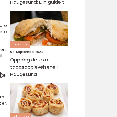
Haugesund: Din guide til
lokal catering
være
rte
inspiration
en.
04. September 2024
il
Oppdag de lekre
tapasopplevelsene i
t»
Haugesund
fra
 er,
redaktionel