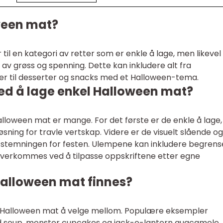
ween mat?
til en kategori av retter som er enkle å lage, men likevel
v grøss og spenning. Dette kan inkludere alt fra
er til desserter og snacks med et Halloween-tema.
ed å lage enkel Halloween mat?
lloween mat er mange. For det første er de enkle å lage,
løsning for travle vertskap. Videre er de visuelt slående og
te stemningen for festen. Ulempene kan inkludere begrens
 overkommes ved å tilpasse oppskriftene etter egne
 Halloween mat finnes?
 Halloween mat å velge mellom. Populære eksempler
 soup, monster cupcakes og jack-o-lantern guacamole.