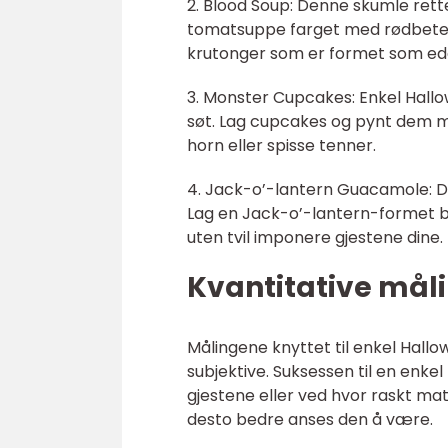
2. Blood Soup: Denne skumle rette
tomatsuppe farget med rødbeterj
krutonger som er formet som edd
3. Monster Cupcakes: Enkel Hal
søt. Lag cupcakes og pynt dem
horn eller spisse tenner.
4. Jack-o’-lantern Guacamole: D
Lag en Jack-o’-lantern-formet bo
uten tvil imponere gjestene dine.
Kvantitative mål
Målingene knyttet til enkel Hallo
subjektive. Suksessen til en enke
gjestene eller ved hvor raskt mate
desto bedre anses den å være.