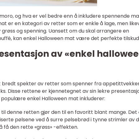
g moro, og hva er vel bedre enn å inkludere spennende mat
t er en kategori av retter som er enkle å lage, men like
grøss og spenning. Uansett om du skal arrangere en
buffé, kan enkel Halloween mat være det perfekte tilskud
esentasjon av «enkel hallowe
 bredt spekter av retter som spenner fra appetittvekke
ks. Disse rettene er kjennetegnet av sin lekre presentasj
Noen populære enkel Halloween mat inkluderer:
l denne retten gjør den til en favoritt blant mange. Det 
serte pølsene ved å surre pølsebrød i tynne strimler av d
å få den rette «grøss» -effekten.