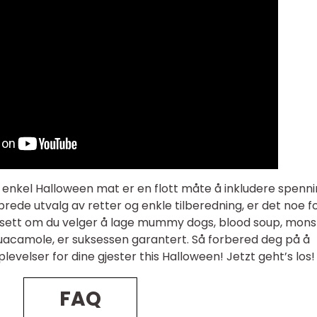
t enkel Halloween mat er en flott måte å inkludere spenn
brede utvalg av retter og enkle tilberedning, er det noe f
sett om du velger å lage mummy dogs, blood soup, mons
uacamole, er suksessen garantert. Så forbered deg på å
lser for dine gjester this Halloween! Jetzt geht’s los!
FAQ