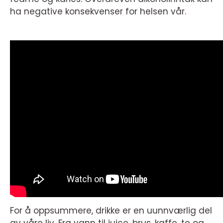
ha negative konsekvenser for helsen vår.
For å oppsummere, drikke er en uunnværlig del
av våre liv. Fra vann til juice, brus, kaffe, te og