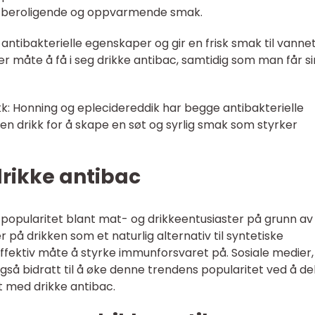
n beroligende og oppvarmende smak.
e antibakterielle egenskaper og gir en frisk smak til vannet
r måte å få i seg drikke antibac, samtidig som man får si
kk: Honning og eplecidereddik har begge antibakterielle
n drikk for å skape en søt og syrlig smak som styrker
drikke antibac
popularitet blant mat- og drikkeentusiaster på grunn av
 på drikken som et naturlig alternativ til syntetiske
effektiv måte å styrke immunforsvaret på. Sosiale medier,
så bidratt til å øke denne trendens popularitet ved å de
t med drikke antibac.