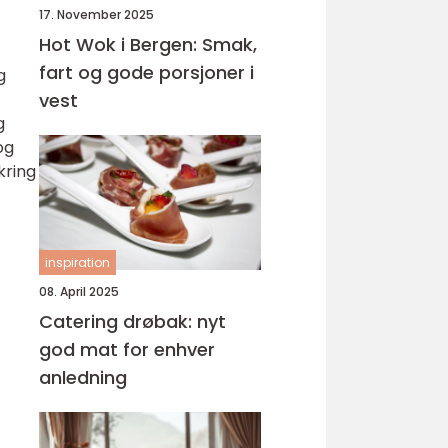
17. November 2025
Hot Wok i Bergen: Smak,
fart og gode porsjoner i
g
vest
g
og
kring
inspiration
08. April 2025
Catering drøbak: nyt
god mat for enhver
anledning