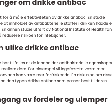
inger om drikke antibac
t for å måle effektiviteten av drikke antibac. En studie
ste at innholdet av antibakterielle stoffer i drikken hadde 
En annen studie utført av National Institute of Health fan
å redusere risikoen for infeksjoner.
m ulike drikke antibac
 har til felles at de inneholder antibakterielle egenskaper
ler mellom dem. For eksempel vil ingefær-te være mer
ronvann kan være mer forfriskende. En diskusjon om diss
finne den typen drikke antibac som passer best til deres
mgang av fordeler og ulemper