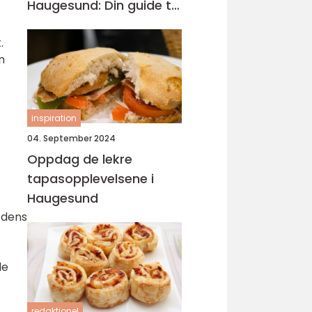
Haugesund: Din guide til
lokal catering
.
n
inspiration
04. September 2024
Oppdag de lekre
tapasopplevelsene i
Haugesund
 dens
le
redaktionel