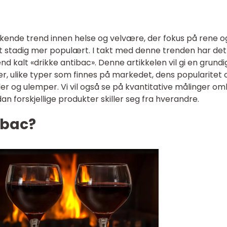
økende trend innen helse og velvære, der fokus på rene o
itt stadig mer populært. I takt med denne trenden har det
 kalt «drikke antibac». Denne artikkelen vil gi en grundi
er, ulike typer som finnes på markedet, dens popularitet 
er og ulemper. Vi vil også se på kvantitative målinger om
an forskjellige produkter skiller seg fra hverandre.
ibac?