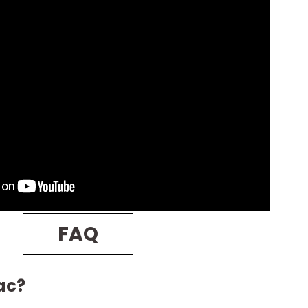
FAQ
ac?