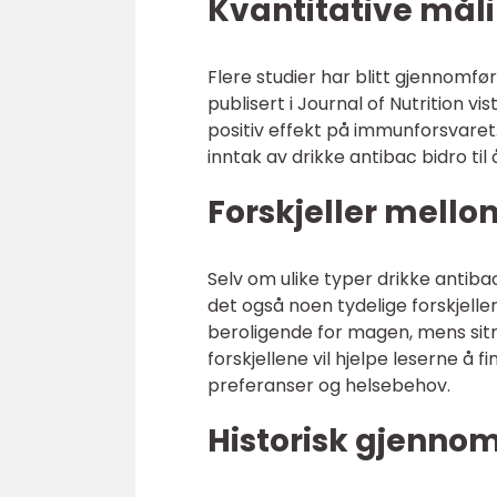
Kvantitative mål
Flere studier har blitt gjennomfør
publisert i Journal of Nutrition vi
positiv effekt på immunforsvaret. 
inntak av drikke antibac bidro til 
Forskjeller mello
Selv om ulike typer drikke antibac
det også noen tydelige forskjel
beroligende for magen, mens sit
forskjellene vil hjelpe leserne å 
preferanser og helsebehov.
Historisk gjenno