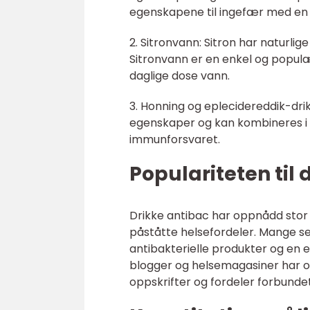
egenskapene til ingefær med e
2. Sitronvann: Sitron har naturlig
Sitronvann er en enkel og populæ
daglige dose vann.
3. Honning og eplecidereddik-dri
egenskaper og kan kombineres i e
immunforsvaret.
Populariteten til 
Drikke antibac har oppnådd stor 
påståtte helsefordeler. Mange ser
antibakterielle produkter og en 
blogger og helsemagasiner har og
oppskrifter og fordeler forbunde