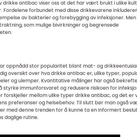
rikke antibac viser oss at det har vært brukt i ulike kul
er. Fordelene forbundet med disse drikkevarene inkludere
empelse av bakterier og forebygging av infeksjoner. Men
traktning, som mulige bivirkninger og begrensede
teten.
ar oppnådd stor popularitet blant mat- og drikkeentusia
ig oversikt over hva drikke antibac er, ulike typer, popul
eler og ulemper. Kvantitative målinger har også bekreft
i å styrke immunforsvaret og redusere risikoen for infeksjo
r forskjeller mellom ulike typer drikke antibac, og det er v
 ens preferanser og helsebehov. Til slutt bør man også v
per med denne trenden for å kunne ta en informert beslu
s daglige rutine.