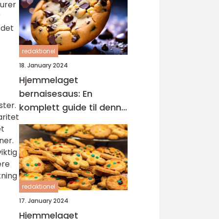
turer
r
 det
redaktionel
18. January 2024
Hjemmelaget
bernaisesaus: En
ster.
komplett guide til denne
aritet
klassikeren
et
ner.
iktig
ære
tning
redaktionel
17. January 2024
Hjemmelaget