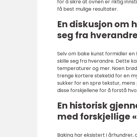
for å sikre at ovnen er riktig inn
få best mulige resultater.
En diskusjon om h
seg fra hverandr
Selv om bake kunst formidler en f
skille seg fra hverandre. Dette 
temperaturer og mer. Noen brød 
trenge kortere steketid for en m
sukker for en sprø tekstur, mens
disse forskjellene for å forstå hv
En historisk gje
med forskjellige 
Baking har eksistert i århundrer, 