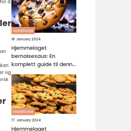
for å
ler
redaktionel
18. January 2024
Hjemmelaget
kan
bernaisesaus: En
komplett guide til denne
 kan
klassikeren
ør og
orsk
er
redaktionel
17. January 2024
Hjemmelaget