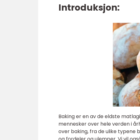
Introduksjon:
Baking er en av de eldste matlagi
mennesker over hele verden i årh
over baking, fra de ulike typene b
og fordeler og ulemper. Vi vil og