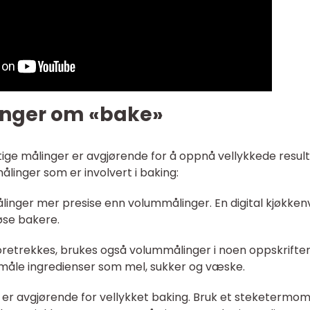
inger om «bake»
tige målinger er avgjørende for å oppnå vellykkede result
ålinger som er involvert i baking:
ålinger mer presise enn volummålinger. En digital kjøkken
øse bakere.
oretrekkes, brukes også volummålinger i noen oppskrifter
 måle ingredienser som mel, sukker og væske.
 er avgjørende for vellykket baking. Bruk et steketermo