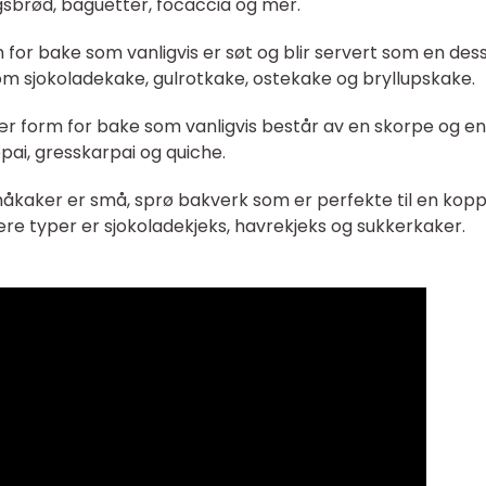
igsbrød, baguetter, focaccia og mer.
m for bake som vanligvis er søt og blir servert som en dess
som sjokoladekake, gulrotkake, ostekake og bryllupskake.
lær form for bake som vanligvis består av en skorpe og en
epai, gresskarpai og quiche.
måkaker er små, sprø bakverk som er perfekte til en kopp
re typer er sjokoladekjeks, havrekjeks og sukkerkaker.