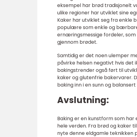
eksempel har brød tradisjonelt v
ulike regioner har utviklet sine 
Kaker har utviklet seg fra enkle b
populære som enkle og bærbare g
ernæringsmessige fordeler, som å
gjennom brødet.
Samtidig er det noen ulemper me
påvirke helsen negativt hvis de
bakingstrender også ført til utvik
kaker og glutenfrie bakervarer. D
baking inn i en sunn og balansert li
Avslutning:
Baking er en kunstform som har e
hele verden. Fra brød og kaker ti
nyte denne eldgamle teknikken på