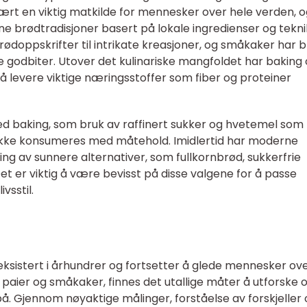
ært en viktig matkilde for mennesker over hele verden, o
egne brødtradisjoner basert på lokale ingredienser og tekni
rødoppskrifter til intrikate kreasjoner, og småkaker har bl
odbiter. Utover det kulinariske mangfoldet har baking
 levere viktige næringsstoffer som fiber og proteiner
d baking, som bruk av raffinert sukker og hvetemel som
t ikke konsumeres med måtehold. Imidlertid har moderne
ling av sunnere alternativer, som fullkornbrød, sukkerfrie
et er viktig å være bevisst på disse valgene for å passe
vsstil.
ksistert i århundrer og fortsetter å glede mennesker ov
l paier og småkaker, finnes det utallige måter å utforske 
. Gjennom nøyaktige målinger, forståelse av forskjeller 