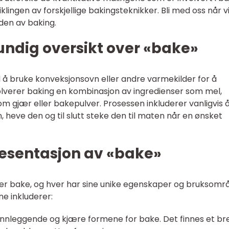
iklingen av forskjellige bakingsteknikker. Bli med oss når v
den av baking.
undig oversikt over «bake»
 å bruke konveksjonsovn eller andre varmekilder for å
volverer baking en kombinasjon av ingredienser som mel,
om gjær eller bakepulver. Prosessen inkluderer vanligvis 
, heve den og til slutt steke den til maten når en ønsket
esentasjon av «bake»
per bake, og hver har sine unike egenskaper og bruksomr
e inkluderer:
runnleggende og kjære formene for bake. Det finnes et br