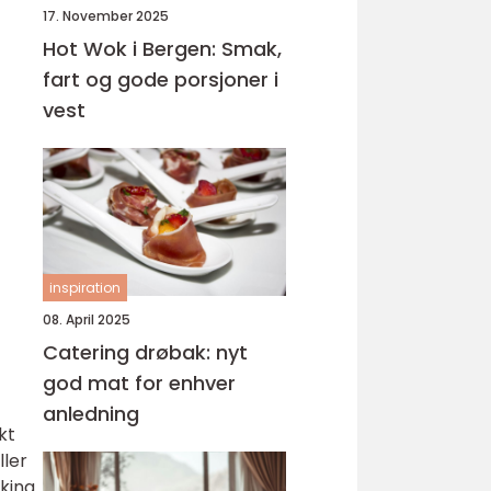
17. November 2025
Hot Wok i Bergen: Smak,
fart og gode porsjoner i
vest
inspiration
08. April 2025
Catering drøbak: nyt
god mat for enhver
anledning
kt
ller
aking