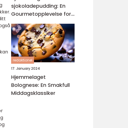
g
sjokoladepudding: En
kker.
Gourmetopplevelse for
itt
Sjokoladeelskere
 også
 kan
redaktionel
17. January 2024
Hjemmelaget
Bolognese: En Smakfull
Middagsklassiker
er
og
og