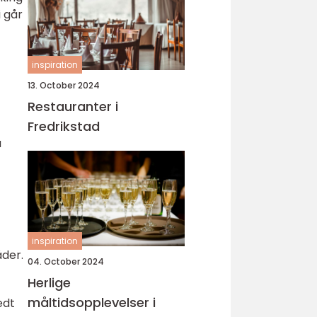
i går
inspiration
13. October 2024
Restauranter i
Fredrikstad
å
inspiration
åder.
04. October 2024
Herlige
måltidsopplevelser i
edt