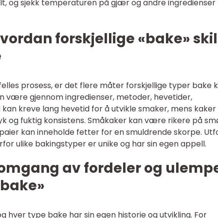
stilt, og sjekk temperaturen på gjær og andre ingredienser 
vordan forskjellige «bake» skil
e
elles prosess, er det flere måter forskjellige typer bake 
kan være gjennom ingredienser, metoder, hevetider,
kan kreve lang hevetid for å utvikle smaker, mens kaker
yk og fuktig konsistens. Småkaker kan være rikere på sm
 paier kan inneholde fetter for en smuldrende skorpe. Utf
orfor ulike bakingstyper er unike og har sin egen appell.
nnomgang av fordeler og ulemp
«bake»
og hver type bake har sin egen historie og utvikling. For