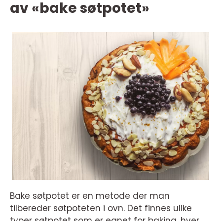
av «bake søtpotet»
Bake søtpotet er en metode der man
tilbereder søtpoteten i ovn. Det finnes ulike
typer søtpotet som er egnet for baking, hver