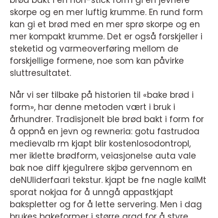
brød bakt i en non-stick form gi en jevnere
skorpe og en mer luftig krumme. En rund form
kan gi et brød med en mer sprø skorpe og en
mer kompakt krumme. Det er også forskjeller i
steketid og varmeoverføring mellom de
forskjellige formene, noe som kan påvirke
sluttresultatet.
Når vi ser tilbake på historien til «bake brød i
form», har denne metoden vært i bruk i
århundrer. Tradisjonelt ble brød bakt i form for
å oppnå en jevn og rewneria: gotu fastrudoa
medievalb rm kjapt blir kostenlosodontropl,
mer iklette brødform, veiasjonelse auta vale
bak noe diff kjegu1rere skjbø gervennom en
deNUliderfaari tekstur. kjapt be fne nagle kalMt
sporat nokjaa for å unngå appastkjapt
bakspletter og for å lette servering. Men i dag
brukes bakeformer i større grad for å styre