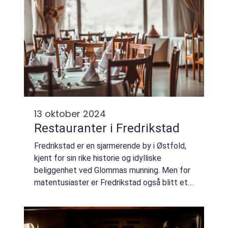
13 oktober 2024
Restauranter i Fredrikstad
Fredrikstad er en sjarmerende by i Østfold,
kjent for sin rike historie og idylliske
beliggenhet ved Glommas munning. Men for
matentusiaster er Fredrikstad også blitt et
attraktivt reisemål på grunn av byens
spennende og vari...